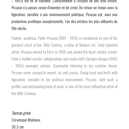
– 1963) est né le cubisme. Constamment à l’écoute de son élan créatif,
Picasso n’a jamais cessé d’inventer et de créer. De retour un temps avec la
figuration, sensible à son environnement politique, Picasso est, avec une
production prolifique exceptionnelle, l’un des artistes les plus influents du
XXe siècle.
Painter, sculpteur, Pablo Picasso (1881 – 1973) is considered as one of the
greatest artist of the XXth Century, a pillar of Modern Art. Early talented
artist, Picasso moved to Paris in 1900 and joined the local artistic crowd.
From a fruitful artistic collaboration and rivalry with Georges Braque (1882
– 1963) emerged cubism. Constantly listening to his creative thrust,
Picasso never ceased to invent, try and create. Going back and forth with
figuration, sensible to his political environment, Picasso, with such a
prolific and outstanding body of work, is one of the most influential artist of
the XXth Century.
Taureau gravé
Céramique Madoura
36.3 cm