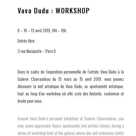
automne-hiver 2019-2020, en faisant l’artwork. A l’occasion du défilé,
Vava Dudu : WORKSHOP
elle chante sur la bande son de Jeff Mills.
6 – 10 – 13 avril 2019, 14h – 19h
Entrée libre
3 rue Bonaparte – Paris 6
Dans le cadre de l’exposition personnelle de l’artiste Vava Dudu à la
Galerie Charraudeau du 15 mars au 15 avril 2019, vous pouvez
découvrir la soif artistique de Vava Dudu, sa spontanéité artistique,
tout au long d’un workshop où elle crée des foulards, customise et
brode pour vous.
Around Vava Dudu’s personal exhibition at Galerie Charraudeau, you
may come appreciate Vava’s spontaneity and artistic talents during a
series of workshop held at the galerie where she will customise cloths