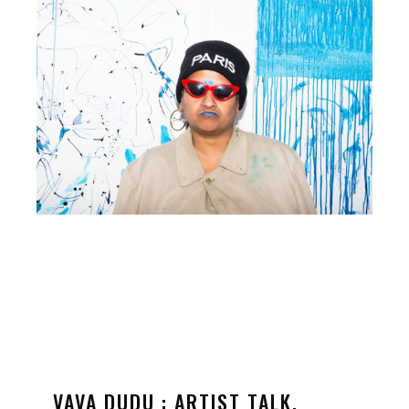
curator will also unfold, oscillating between criticism and
enchantment.
If all my tears turned to gold
VAVA DUDU : ARTIST TALK,