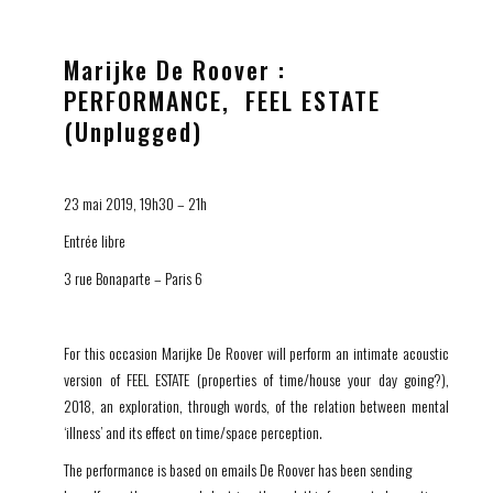
échappe, ce qui se dérobe, trouve, le temps d’une formule, une densité
méditative. « Force d’attraction de l’être rêvé », « Asymptote des
mondes », « Vitesse de libération de l’être» … D’une formule à l’autre, il
Marijke De Roover :
est question de réduire le dédale intérieur de chacun, cette distance
PERFORMANCE, FEEL ESTATE
labyrinthique qui nous sépare de nous-mêmes, de ce que nous croyons
(Unplugged)
être, de ce que nous rêvons d’être.
S’emparant d’un outil traditionnellement employé à l’objectivation et à
la rationalisation du monde, Laurent Derobert en fait une modalité pour
23 mai 2019, 19h30 – 21h
sonder le subjectif et l’insaisissable.”
Entrée libre
3 rue Bonaparte – Paris 6
For this occasion Marijke De Roover will perform an intimate acoustic
version of FEEL ESTATE (properties of time/house your day going?),
2018, an exploration, through words, of the relation between mental
‘illness’ and its effect on time/space perception.
The performance is based on emails De Roover has been sending