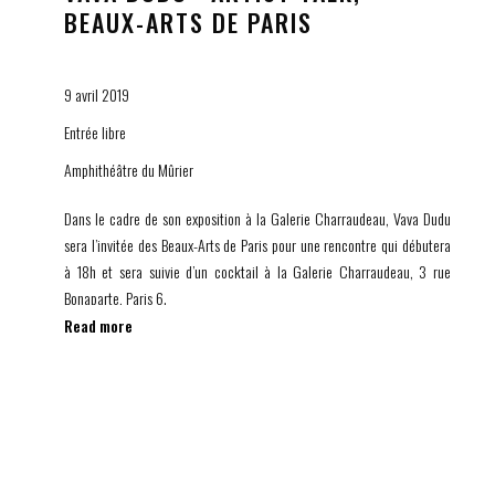
BEAUX-ARTS DE PARIS
9 avril 2019
Entrée libre
Amphithéâtre du Mûrier
Dans le cadre de son exposition à la Galerie Charraudeau, Vava Dudu
sera l’invitée des Beaux-Arts de Paris pour une rencontre qui débutera
à 18h et sera suivie d’un cocktail à la Galerie Charraudeau, 3 rue
Bonaparte, Paris 6.
Read more
Née à Paris dans les années PUNK, Vava Dudu a commencé par
arrêter…
Elle a interrompu ses études à 15 ans pour faire une prépa aux Beaux-
Arts mais elle a fait le choix de se détourner de cette école. Elle a opté
pour l’école de mode Fleuri Delaporte à la suite de quoi elle a travaillé