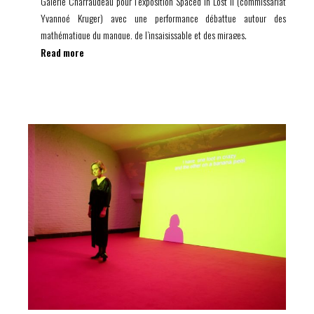
Galerie Charraudeau pour l’exposition Spaced In Lost II (commissariat
Yvannoé Kruger) avec une performance débattue autour des
mathématique du manque, de l’insaisissable et des mirages.
Read more
Après avoir invité l’astronome Denis Savoie (Observatoire de Paris) et
le mathématicien Edward Frankel (University of Berkeley) à “converser
sur les sciences de l’ombre, la mathématique du manque et les
modèles d’incomplétude. » au Palais de Tokyo, Laurent Derobert
échangera à nouveau à ce propos , autour de ces questions et parfois
même de ces réponses.
Laurent Derobert (né en 1974, vit et travaille à Paris et Avignon) a
conçu et développe les mathématiques existentielles. Docteur en
sciences économiques et chercheur (CNRS-GREQAM et Université
d’Avignon), il interroge notre rapport au monde sous forme algébrique
et produit des équations tels des poèmes rigoureux et sensibles.
Son propos est de reconquérir, à l’aide de l’outil mathématique, des
champs inexplorés de la conscience et des rapports humains. Ce qui