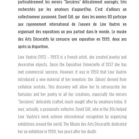
particulièrement les miroirs “Sorcières” délicatement ouvragés, très
recherchés par les amateurs d’aujourd’hui. C’est d’ailleurs un
collectionneur passionné, David Gill, qui dans les années 80 participe
aux rayonnement international de l’oeuvre de Line Vautrin en
organisant des expositions un peu partout dans le monde. Le musée
des Arts Décoratifs lui consacre une exposition en 1999, deux ans
après sa disparition.
Line Vautrin (1913 – 1997) is a French artist, she created jewelry and
decorative objects. Since the Exposition Universelle of 1937 she has
met commercial success. However, it was in 1950 that Line Vautrin
introduced a new material of her invention: the
Talosel
, derived from
cellulose acetate. This discovery will allow her to retranscribe her
fantasies and her poetry in all her creations, especially the mirrors
“Sorcières” delicately crafted, much sought after by amateurs today. It
was, actually, a passionate collector, David Gill, who in the 80s helped
Line Vautrin’s work achieve international recognition by organizing
exhibitions around the world. The Musée des Arts Décoratifs dedicated
her an exhibition in 1999, two years after her death.