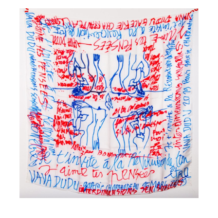
à 17 ans pour l’agence de Style Peclers (1990). Là-bas, elle a développé
une certaine sensibilité qui l’a conduite à développer une collection de
bijoux et accessoires tissés en perles.
Quelques événements marquants :
En 1997, elle rencontre Jean-Paul Gaultier pour qui elle a eu l’honneur
de faire une série de corsets tissés en perles pour sa première
collection haute-couture.
En décembre 2016, à Poitiers, au Confort Moderne, Vava Dudu fait son
exposition “Vous n’avez pas répondu à mon regard” et avec une
transformation de la maison de chantier en une boite de nuit
éphémère.
En novembre 2018, elle fait un concert avec son groupe La Chatte et le
collectif berlinois African acid is the futur puis une exposition et un
workshop à Tokyo.
De février à mai 2019, elle participe à une exposition groupe show
“Tainted love” en partenariat avec le confort Moderne – Yann Chevalier
– à la Villa Arson de Nice.
En février 2019, elle collabore avec la maison Courrèges pour