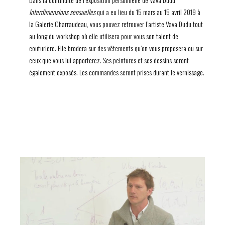
Pierre-Ange Carlotti / Benjamin Loyseau / Thomas Lohr / Mohamed
Interdimensions sensuelles
qui a eu lieu du 15 mars au 15 avril 2019 à
Bourouissa / Quentin de Briey / Alice Dellal / Nicolas Niarchos / Amine
la Galerie Charraudeau, vous pouvez retrouver l’artiste Vava Dudu tout
Jreissati / Pandora Graessl / Basile Mookherjee / Emilie Karreh et
au long du workshop où elle utilisera pour vous son talent de
Oliver Hadlee Pearch / Fiona Godivier
couturière. Elle brodera sur des vêtements qu’on vous proposera ou sur
Design & Lifestyle
ceux que vous lui apporterez. Ses peintures et ses dessins seront
Marine Breynaert / Bokja / Louis Marie de Castelbajac / Irene Forte /
également exposés. Les commandes seront prises durant le vernissage.
Petra Palumbo / Maison Tarazi / Buly (Ramdan) / Anissa Kermiche /
Nada Debs / Tapisserie by Hayat Palumbo