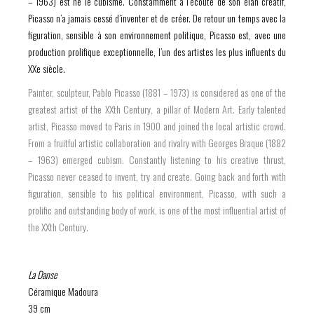
– 1963) est né le cubisme. Constamment à l’écoute de son élan créatif,
Picasso n’a jamais cessé d’inventer et de créer. De retour un temps avec la
figuration, sensible à son environnement politique, Picasso est, avec une
production prolifique exceptionnelle, l’un des artistes les plus influents du
XXe siècle.
Painter, sculpteur, Pablo Picasso (1881 – 1973) is considered as one of the
greatest artist of the XXth Century, a pillar of Modern Art. Early talented
artist, Picasso moved to Paris in 1900 and joined the local artistic crowd.
From a fruitful artistic collaboration and rivalry with Georges Braque (1882
– 1963) emerged cubism. Constantly listening to his creative thrust,
Picasso never ceased to invent, try and create. Going back and forth with
figuration, sensible to his political environment, Picasso, with such a
prolific and outstanding body of work, is one of the most influential artist of
the XXth Century.
La Danse
Céramique Madoura
39 cm