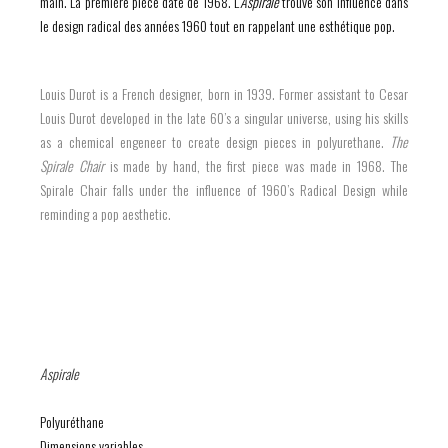
main. La première pièce date de 1968. L’
Aspirale
trouve son influence dans
le design radical des années 1960 tout en rappelant une esthétique pop.
Louis Durot is a French designer, born in 1939. Former assistant to Cesar
Louis Durot developed in the late 60’s a singular universe, using his skills
as a chemical engeneer to create design pieces in polyurethane.
The
Spirale Chair
is made by hand, the first piece was made in 1968. The
Spirale Chair falls under the influence of 1960’s Radical Design while
reminding a pop aesthetic.
Aspirale
Polyuréthane
Dimensions variables