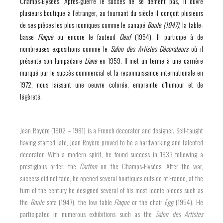
Champs-Elysées. Après-guerre le succès ne se dément pas, il ouvre
plusieurs boutique à l’étranger, au tournant du siècle il conçoit plusieurs
de ses pièces les plus iconiques comme le canapé
Boule (1947),
la table-
basse
Flaque
ou encore le fauteuil
Oeuf
(1954). Il participe à de
nombreuses expositions comme le
Salon des Artistes Décorateurs
où il
présente son lampadaire
Liane
en 1959. Il met un terme à une carrière
marqué par le succès commercial et la reconnaissance internationale en
1972, nous laissant une oeuvre colorée, empreinte d’humour et de
légèreté.
Jean Royère (1902 – 1981) is a French decorator and designer. Self-taught
having started late, Jean Royère proved to be a hardworking and talented
decorator. With a modern spirit, he found success in 1933 following a
prestigious order: the
Carlton
on the Champs-Elysées. After the war,
success did not fade, he opened several boutiques outside of France, at the
turn of the century he designed several of his most iconic pieces such as
the
Boule
sofa (1947), the low table
Flaque
or the chair
Egg
(1954). He
participated in numerous exhibitions such as the
Salon des Artistes