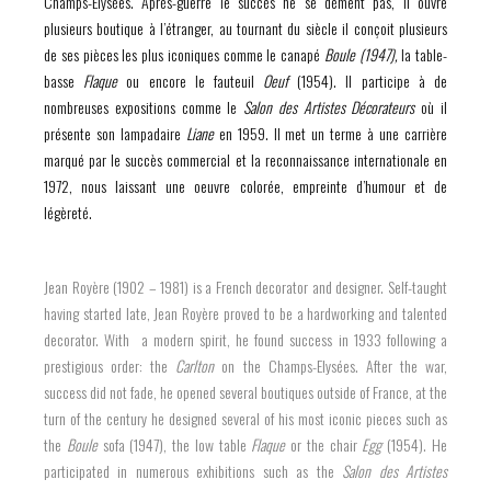
Champs-Elysées. Après-guerre le succès ne se dément pas, il ouvre
plusieurs boutique à l’étranger, au tournant du siècle il conçoit plusieurs
de ses pièces les plus iconiques comme le canapé
Boule (1947),
la table-
basse
Flaque
ou encore le fauteuil
Oeuf
(1954). Il participe à de
nombreuses expositions comme le
Salon des Artistes Décorateurs
où il
présente son lampadaire
Liane
en 1959. Il met un terme à une carrière
marqué par le succès commercial et la reconnaissance internationale en
1972, nous laissant une oeuvre colorée, empreinte d’humour et de
légèreté.
Jean Royère (1902 – 1981) is a French decorator and designer. Self-taught
having started late, Jean Royère proved to be a hardworking and talented
decorator. With a modern spirit, he found success in 1933 following a
prestigious order: the
Carlton
on the Champs-Elysées. After the war,
success did not fade, he opened several boutiques outside of France, at the
turn of the century he designed several of his most iconic pieces such as
the
Boule
sofa (1947), the low table
Flaque
or the chair
Egg
(1954). He
participated in numerous exhibitions such as the
Salon des Artistes